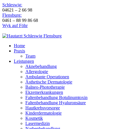
Schleswig:
04621 – 2 66 98
Flensburg:
0461 – 88 99 86 68
Wyk auf Föhr
Home
Praxis
Team
Leistungen
Aknebehandlung
Allergologie
Ambulante Operationen
Ästhetische Dermatologie
Balneo-Phototherapie
Ekzemerkrankungen
Faltenbehandlung Botulinumtoxin
Faltenbehandlung Hyaluronsäure
Hautkrebsvorsorge
Kinderdermatologie
Kosmetik
Lasermedizin
Narbenbehandlung