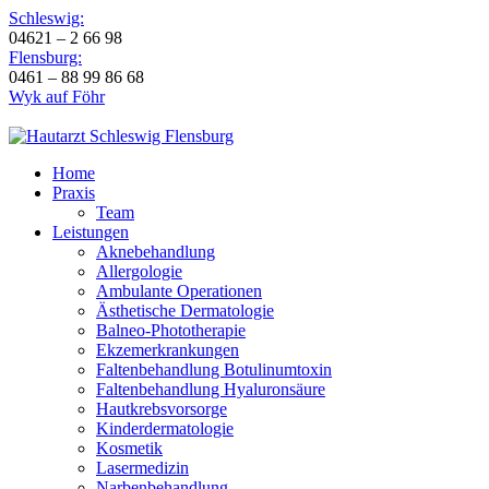
Schleswig:
04621 – 2 66 98
Flensburg:
0461 – 88 99 86 68
Wyk auf Föhr
Home
Praxis
Team
Leistungen
Aknebehandlung
Allergologie
Ambulante Operationen
Ästhetische Dermatologie
Balneo-Phototherapie
Ekzemerkrankungen
Faltenbehandlung Botulinumtoxin
Faltenbehandlung Hyaluronsäure
Hautkrebsvorsorge
Kinderdermatologie
Kosmetik
Lasermedizin
Narbenbehandlung