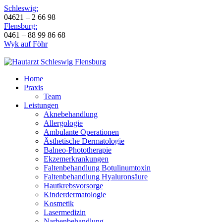
Schleswig:
04621 – 2 66 98
Flensburg:
0461 – 88 99 86 68
Wyk auf Föhr
Home
Praxis
Team
Leistungen
Aknebehandlung
Allergologie
Ambulante Operationen
Ästhetische Dermatologie
Balneo-Phototherapie
Ekzemerkrankungen
Faltenbehandlung Botulinumtoxin
Faltenbehandlung Hyaluronsäure
Hautkrebsvorsorge
Kinderdermatologie
Kosmetik
Lasermedizin
Narbenbehandlung