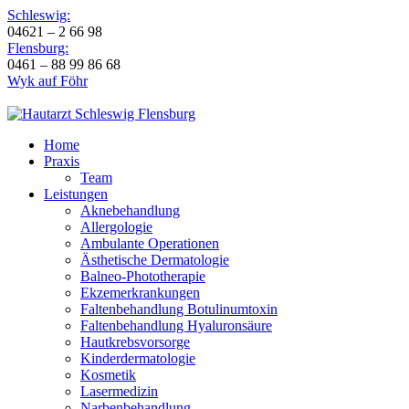
Schleswig:
04621 – 2 66 98
Flensburg:
0461 – 88 99 86 68
Wyk auf Föhr
Home
Praxis
Team
Leistungen
Aknebehandlung
Allergologie
Ambulante Operationen
Ästhetische Dermatologie
Balneo-Phototherapie
Ekzemerkrankungen
Faltenbehandlung Botulinumtoxin
Faltenbehandlung Hyaluronsäure
Hautkrebsvorsorge
Kinderdermatologie
Kosmetik
Lasermedizin
Narbenbehandlung