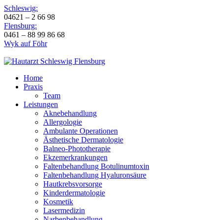
Schleswig:
04621 – 2 66 98
Flensburg:
0461 – 88 99 86 68
Wyk auf Föhr
Home
Praxis
Team
Leistungen
Aknebehandlung
Allergologie
Ambulante Operationen
Ästhetische Dermatologie
Balneo-Phototherapie
Ekzemerkrankungen
Faltenbehandlung Botulinumtoxin
Faltenbehandlung Hyaluronsäure
Hautkrebsvorsorge
Kinderdermatologie
Kosmetik
Lasermedizin
Narbenbehandlung