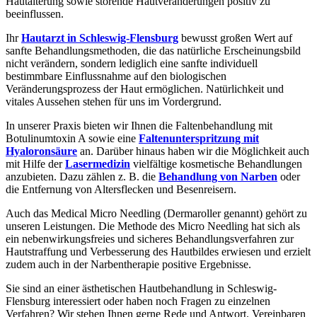
Hautalterung sowie störende Hautveränderungen positiv zu
beeinflussen.
Ihr
Hautarzt in Schleswig-Flensburg
bewusst großen Wert auf
sanfte Behandlungsmethoden, die das natürliche Erscheinungsbild
nicht verändern, sondern lediglich eine sanfte individuell
bestimmbare Einflussnahme auf den biologischen
Veränderungsprozess der Haut ermöglichen. Natürlichkeit und
vitales Aussehen stehen für uns im Vordergrund.
In unserer Praxis bieten wir Ihnen die Faltenbehandlung mit
Botulinumtoxin A sowie eine
Faltenunterspritzung mit
Hyaloronsäure
an. Darüber hinaus haben wir die Möglichkeit auch
mit Hilfe der
Lasermedizin
vielfältige kosmetische Behandlungen
anzubieten. Dazu zählen z. B. die
Behandlung von Narben
oder
die Entfernung von Altersflecken und Besenreisern.
Auch das Medical Micro Needling (Dermaroller genannt) gehört zu
unseren Leistungen. Die Methode des Micro Needling hat sich als
ein nebenwirkungsfreies und sicheres Behandlungsverfahren zur
Hautstraffung und Verbesserung des Hautbildes erwiesen und erzielt
zudem auch in der Narbentherapie positive Ergebnisse.
Sie sind an einer ästhetischen Hautbehandlung in Schleswig-
Flensburg interessiert oder haben noch Fragen zu einzelnen
Verfahren? Wir stehen Ihnen gerne Rede und Antwort. Vereinbaren