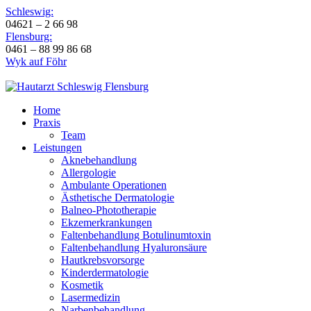
Schleswig:
04621 – 2 66 98
Flensburg:
0461 – 88 99 86 68
Wyk auf Föhr
Home
Praxis
Team
Leistungen
Aknebehandlung
Allergologie
Ambulante Operationen
Ästhetische Dermatologie
Balneo-Phototherapie
Ekzemerkrankungen
Faltenbehandlung Botulinumtoxin
Faltenbehandlung Hyaluronsäure
Hautkrebsvorsorge
Kinderdermatologie
Kosmetik
Lasermedizin
Narbenbehandlung