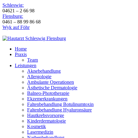
Schleswig:
04621 – 2 66 98
Flensburg:
0461 – 88 99 86 68
Wyk auf Föhr
Home
Praxis
Team
Leistungen
Aknebehandlung
Allergologie
Ambulante Operationen
Ästhetische Dermatologie
Balneo-Phototherapie
Ekzemerkrankungen
Faltenbehandlung Botulinumtoxin
Faltenbehandlung Hyaluronsäure
Hautkrebsvorsorge
Kinderdermatologie
Kosmetik
Lasermedizin
Narbenbehandlung